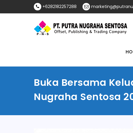
Skip
+6282182257288
marketing@putranu
to
content
Offset, Publishing & Trading Company
PT Putra Nugraha
HO
Sentosa
Buka Bersama Kelua
Nugraha Sentosa 2