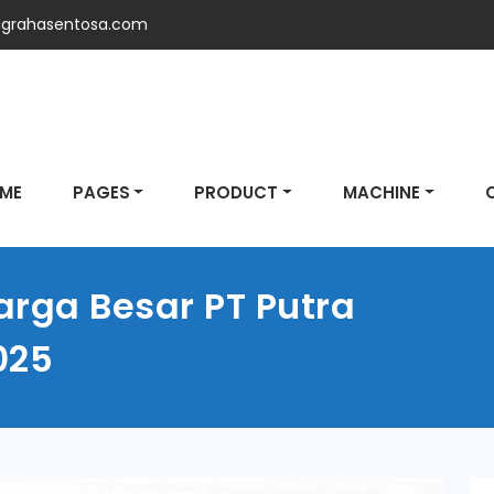
grahasentosa.com
ME
PAGES
PRODUCT
MACHINE
rga Besar PT Putra
025