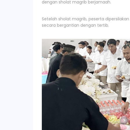
dengan sholat magrib berjamaah.
Setelah sholat magrib, peserta dipersilak
secara bergantian dengan tertib.