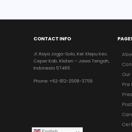
CONTACT INFO
PAGE
Jl. Raya Jogja-Solo, Kel. Klepu Kec.
Abo
Ceper Kab. Klaten – Jawa Tengah,
Con
Indonesia 57465
Our
Phone: +62-812-2508-3759
Pre 
Pre
Post
Car
Cert
English