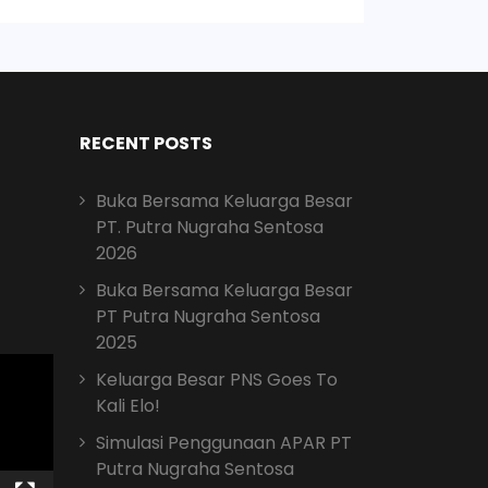
RECENT POSTS
Buka Bersama Keluarga Besar
PT. Putra Nugraha Sentosa
2026
Buka Bersama Keluarga Besar
PT Putra Nugraha Sentosa
2025
Keluarga Besar PNS Goes To
Kali Elo!
Simulasi Penggunaan APAR PT
Putra Nugraha Sentosa