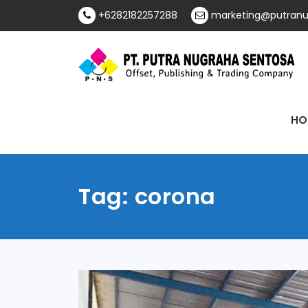
Skip
+6282182257288
marketing@putranu
to
content
Offset, Publishing & Trading Company
PT Putra Nugraha
HO
Sentosa
Tag:
corona