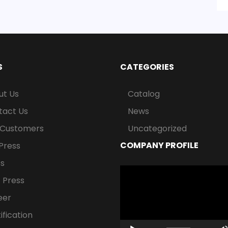
S
CATEGORIES
ut Us
Catalog
tact Us
News
 Customers
Uncategorized
COMPANY PROFILE
Press
ss
Video
 Press
Player
eer
ification