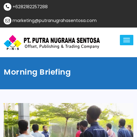
Skip
+6282182257288
to
content
marketing@putranugrahasentosa.com
TO
NA
Offset, Publishing & Trading Company
PT Putra Nugraha
Morning Briefing
Sentosa