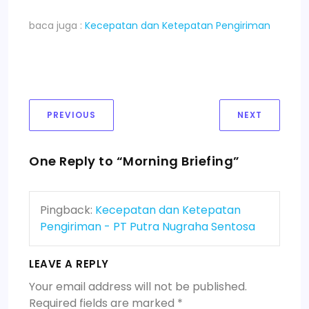
baca juga :
Kecepatan dan Ketepatan Pengiriman
Post
PREVIOUS
NEXT
PREVIOUS
NEXT
navigation
POST:
POST:
One Reply to “Morning Briefing”
Pingback:
Kecepatan dan Ketepatan
Pengiriman - PT Putra Nugraha Sentosa
LEAVE A REPLY
Your email address will not be published.
Required fields are marked
*