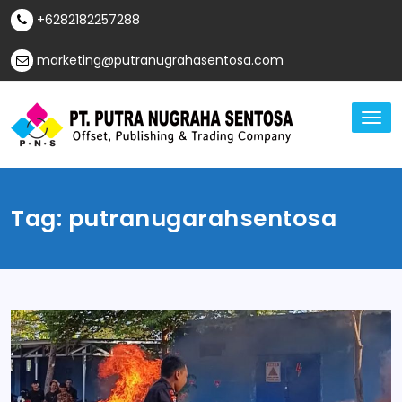
Skip
+6282182257288
to
content
marketing@putranugrahasentosa.com
TO
NA
Offset, Publishing & Trading Company
PT Putra Nugraha
Sentosa
Tag:
putranugarahsentosa